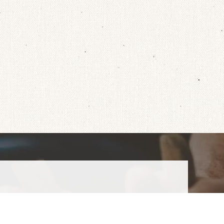
2-728-2611