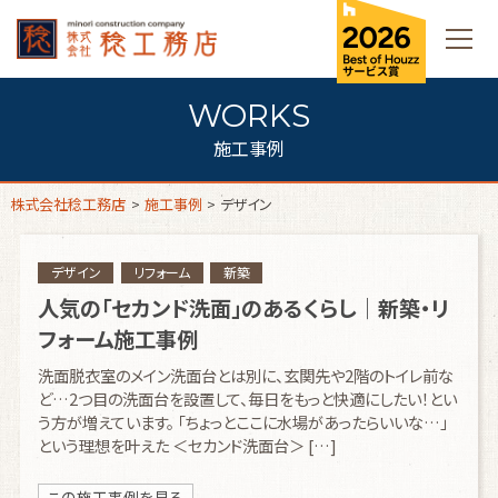
施工事例
株式会社稔工務店
>
施工事例
>
デザイン
デザイン
リフォーム
新築
人気の「セカンド洗面」のあるくらし｜新築・リ
フォーム施工事例
洗面脱衣室のメイン洗面台とは別に、玄関先や2階のトイレ前な
ど…2つ目の洗面台を設置して、毎日をもっと快適にしたい！とい
う方が増えています。 「ちょっとここに水場があったらいいな…」
という理想を叶えた ＜セカンド洗面台＞ […]
この施工事例を見る