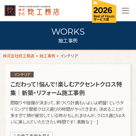
施工事例
株式会社稔工務店
>
施工事例
>
インテリア
インテリア
こだわって！悩んで！楽しむアクセントクロス特
集｜新築・リフォーム施工事例
間取りや設備が決まって、家づくり計画もいよいよ終盤！というタ
イミングで壁紙クロス選びの時間がやってきます。 決めることが
多すぎて頭が疲労している時かもしれませんが、クロス選びは大
いに楽しんでいただきたい時間です！ 素敵な […]
この施工事例を見る